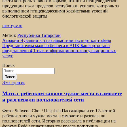
вести контроль за ввозом кормов, птицы и птицеводческой
продукции из-за пределов республики, усилить контроль за
выполнением птицеводческими хозяйствами условий
биологической защиты.
mcx.gov.ru
Метки:
Республика Татарстан
Навигация
Аграрии Чувашии в 5 раз нарастили экспорт картофеля
Представителям малого бизнеса в АПК Башкортостана
по
представлено 4,1 тыс. информационно-консультационных
записям
услуг
Поиск
Поиск
Эко-туризм
Мать с ребенком заняли чужие места в самолете
и разгневали пользователей сети
Фото: Suhyeon Choi / Unsplash Пассажирка и ее 12-летний
ребенок заняли чужие места в самолете и разгневали
пользователей сети. Историю рассказала в публикации на
форуме Reddit оплатившая эти кресла попутчица.…