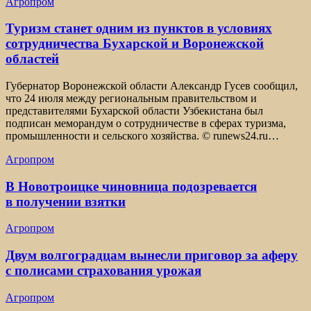
Агропром
Туризм станет одним из пунктов в условиях
сотрудничества Бухарской и Воронежской
областей
Губернатор Воронежской области Александр Гусев сообщил,
что 24 июля между региональным правительством и
представителями Бухарской области Узбекистана был
подписан меморандум о сотрудничестве в сферах туризма,
промышленности и сельского хозяйства. © runews24.ru…
Агропром
В Новотроицке чиновница подозревается
в получении взятки
Агропром
Двум волгоградцам вынесли приговор за аферу
с полисами страхования урожая
Агропром