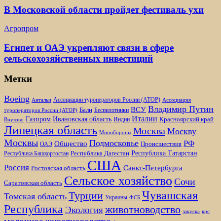
В Московской области пройдет фестиваль ухи
Агропром
Египет и ОАЭ укрепляют связи в сфере
сельскохозяйственных инвестиций
Метки
Boeing
Ассоциации туроператоров России (АТОР)
Антальи
Ассоциация
Владимир Путин
ВСУ
Бали
Беспилотники
туроператоров России (АТОР)
Италии
Газпром
Ивановская область
Красноярский край
Индии
Внуково
Липецкая область
Москва
Москву
Минобороны
Москвы
Подмосковье
РФ
Общество
Происшествия
ОАЭ
Республика Татарстан
Республика Дагестан
Республика Башкортостан
США
Россия
Санкт-Петербурга
Ростовская область
Сельское хозяйство
Сочи
Саратовская область
Чувашская
Турции
Томская область
Украины
ФСБ
Республика
животноводство
Экология
закуска
крс