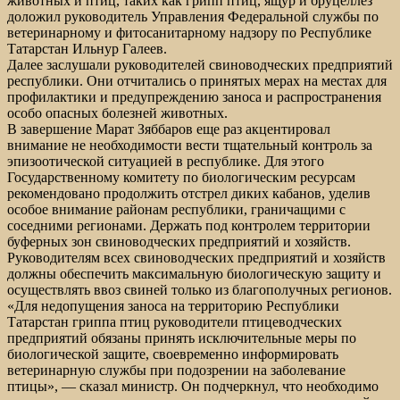
животных и птиц, таких как грипп птиц, ящур и бруцеллез
доложил руководитель Управления Федеральной службы по
ветеринарному и фитосанитарному надзору по Республике
Татарстан Ильнур Галеев.
Далее заслушали руководителей свиноводческих предприятий
республики. Они отчитались о принятых мерах на местах для
профилактики и предупреждению заноса и распространения
особо опасных болезней животных.
В завершение Марат Зяббаров еще раз акцентировал
внимание не необходимости вести тщательный контроль за
эпизоотической ситуацией в республике. Для этого
Государственному комитету по биологическим ресурсам
рекомендовано продолжить отстрел диких кабанов, уделив
особое внимание районам республики, граничащими с
соседними регионами. Держать под контролем территории
буферных зон свиноводческих предприятий и хозяйств.
Руководителям всех свиноводческих предприятий и хозяйств
должны обеспечить максимальную биологическую защиту и
осуществлять ввоз свиней только из благополучных регионов.
«Для недопущения заноса на территорию Республики
Татарстан гриппа птиц руководители птицеводческих
предприятий обязаны принять исключительные меры по
биологической защите, своевременно информировать
ветеринарную службы при подозрении на заболевание
птицы», — сказал министр. Он подчеркнул, что необходимо