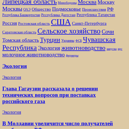
Липецкая область
Москва
Москву
Минобороны
Москвы
Подмосковье
РФ
Общество
Происшествия
ОАЭ
Республика Татарстан
Республика Дагестан
Республика Башкортостан
США
Россия
Санкт-Петербурга
Ростовская область
Сельское хозяйство
Сочи
Саратовская область
Чувашская
Турции
Томская область
Украины
ФСБ
Республика
животноводство
Экология
закуска
крс
молочное животноводство
фермеры
Экология
Экология
Глава Гагаузии рассказала о решении
технических вопросов при поставках
российского газа
Экология
В Молдавии увеличится число получателей