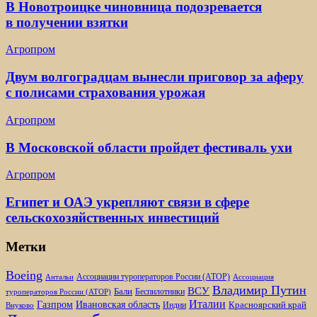
В Новотроицке чиновница подозревается
в получении взятки
Агропром
Двум волгоградцам вынесли приговор за аферу
с полисами страхования урожая
Агропром
В Московской области пройдет фестиваль ухи
Агропром
Египет и ОАЭ укрепляют связи в сфере
сельскохозяйственных инвестиций
Метки
Boeing
Ассоциации туроператоров России (АТОР)
Антальи
Ассоциация
Владимир Путин
ВСУ
Бали
Беспилотники
туроператоров России (АТОР)
Италии
Газпром
Ивановская область
Красноярский край
Индии
Внуково