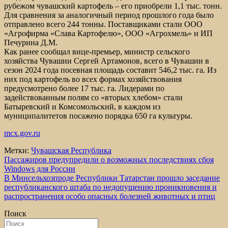
рубежом чувашский картофель – его приобрели 1,1 тыс. тонн.
Для сравнения за аналогичный период прошлого года было
отправлено всего 244 тонны. Поставщиками стали ООО
«Агрофирма «Слава Картофелю», ООО «Агрохмель» и ИП
Печурина Д.М.
Как ранее сообщал вице-премьер, министр сельского
хозяйства Чувашии Сергей Артамонов, всего в Чувашии в
сезон 2024 года посевная площадь составит 546,2 тыс. га. Из
них под картофель во всех формах хозяйствования
предусмотрено более 17 тыс. га. Лидерами по
задействованным полям со «вторых хлебом» стали
Батыревский и Комсомольский, в каждом из
муниципалитетов посажено порядка 650 га культуры.
mcx.gov.ru
Метки:
Чувашская Республика
Навигация
Пассажиров предупредили о возможных последствиях сбоя
Windows для России
по
В Минсельхозпроде Республики Татарстан прошло заседание
записям
республиканского штаба по недопущению проникновения и
распространения особо опасных болезней животных и птиц
Поиск