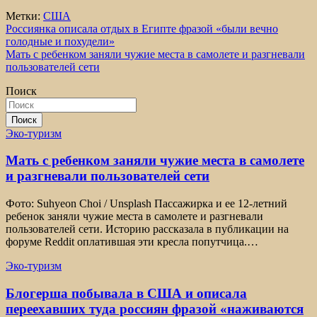
Метки:
США
Навигация
Россиянка описала отдых в Египте фразой «были вечно
голодные и похудели»
по
Мать с ребенком заняли чужие места в самолете и разгневали
записям
пользователей сети
Поиск
Поиск
Эко-туризм
Мать с ребенком заняли чужие места в самолете
и разгневали пользователей сети
Фото: Suhyeon Choi / Unsplash Пассажирка и ее 12-летний
ребенок заняли чужие места в самолете и разгневали
пользователей сети. Историю рассказала в публикации на
форуме Reddit оплатившая эти кресла попутчица.…
Эко-туризм
Блогерша побывала в США и описала
переехавших туда россиян фразой «наживаются