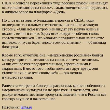
США и описала переехавших туда россиян фразой «ненавидят
всех и наживаются на своих». Таким мнением она поделилась
в личном блоге на платформе «Дзен».
По словам автора публикации, переехав в США, люди
подвергаются сильным изменениям, часто в негативную
сторону. «Они всем нутром ненавидят эту новую жизнь и,
похоже, винят в своих бедах всех вокруг, особенно своих
соотечественников. Это какая-то парадоксальная ненависть:
им плохо и пусть будет плохо всем остальным», — объяснила
блогерша.
Кроме того, отметила она, «американские россияне» боятся
конкуренции и наживаются на своих соотечественниках.
«Они становятся подозрительными, агрессивными и
закрытыми. Вместо того чтобы помогать друг другу, они
ставят палки в колеса своим же!» — заключила
путешественница.
Ранее эта же тревел-блогерша рассказала, какие особенности
американской культуры ей не нравятся. В частности, она
раскритиковала местные продукты, заметив, что в России все
гораздо вкуснее и качественнее.
Источник:
lenta.ru