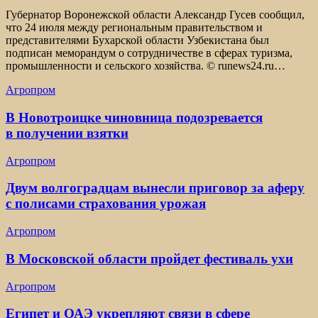
Губернатор Воронежской области Александр Гусев сообщил,
что 24 июля между региональным правительством и
представителями Бухарской области Узбекистана был
подписан меморандум о сотрудничестве в сферах туризма,
промышленности и сельского хозяйства. © runews24.ru…
Агропром
В Новотроицке чиновница подозревается
в получении взятки
Агропром
Двум волгоградцам вынесли приговор за аферу
с полисами страхования урожая
Агропром
В Московской области пройдет фестиваль ухи
Агропром
Египет и ОАЭ укрепляют связи в сфере