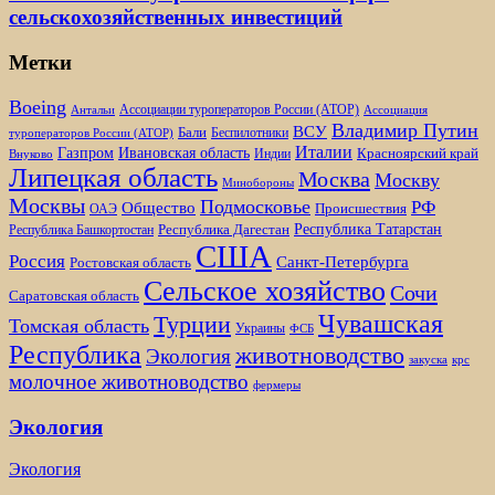
сельскохозяйственных инвестиций
Метки
Boeing
Ассоциации туроператоров России (АТОР)
Антальи
Ассоциация
Владимир Путин
ВСУ
Бали
Беспилотники
туроператоров России (АТОР)
Италии
Газпром
Ивановская область
Красноярский край
Индии
Внуково
Липецкая область
Москва
Москву
Минобороны
Москвы
Подмосковье
РФ
Общество
Происшествия
ОАЭ
Республика Татарстан
Республика Дагестан
Республика Башкортостан
США
Россия
Санкт-Петербурга
Ростовская область
Сельское хозяйство
Сочи
Саратовская область
Чувашская
Турции
Томская область
Украины
ФСБ
Республика
животноводство
Экология
закуска
крс
молочное животноводство
фермеры
Экология
Экология