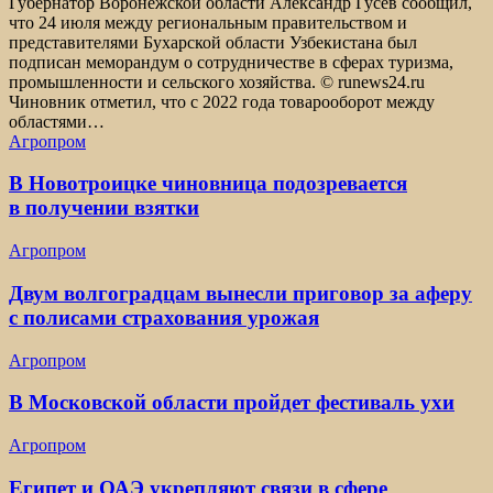
Губернатор Воронежской области Александр Гусев сообщил,
что 24 июля между региональным правительством и
представителями Бухарской области Узбекистана был
подписан меморандум о сотрудничестве в сферах туризма,
промышленности и сельского хозяйства. © runews24.ru
Чиновник отметил, что с 2022 года товарооборот между
областями…
Агропром
В Новотроицке чиновница подозревается
в получении взятки
Агропром
Двум волгоградцам вынесли приговор за аферу
с полисами страхования урожая
Агропром
В Московской области пройдет фестиваль ухи
Агропром
Египет и ОАЭ укрепляют связи в сфере