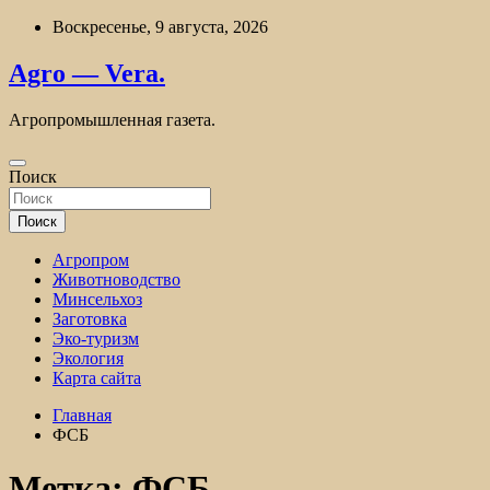
Перейти
Воскресенье, 9 августа, 2026
к
содержимому
Agro — Vera.
Агропромышленная газета.
Поиск
Поиск
Агропром
Животноводство
Минсельхоз
Заготовка
Эко-туризм
Экология
Карта сайта
Главная
ФСБ
Метка:
ФСБ