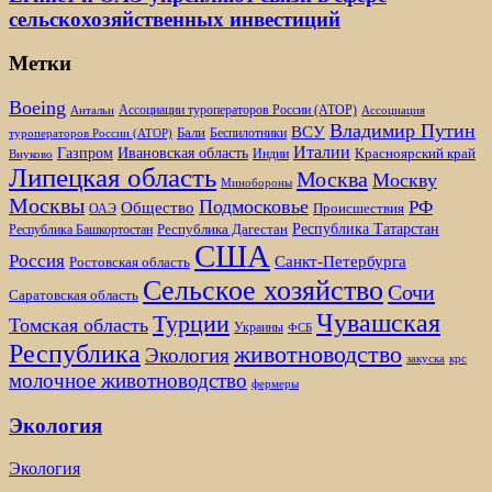
сельскохозяйственных инвестиций
Метки
Boeing
Ассоциации туроператоров России (АТОР)
Антальи
Ассоциация
Владимир Путин
ВСУ
Бали
Беспилотники
туроператоров России (АТОР)
Италии
Газпром
Ивановская область
Красноярский край
Индии
Внуково
Липецкая область
Москва
Москву
Минобороны
Москвы
Подмосковье
РФ
Общество
Происшествия
ОАЭ
Республика Татарстан
Республика Дагестан
Республика Башкортостан
США
Россия
Санкт-Петербурга
Ростовская область
Сельское хозяйство
Сочи
Саратовская область
Чувашская
Турции
Томская область
Украины
ФСБ
Республика
животноводство
Экология
закуска
крс
молочное животноводство
фермеры
Экология
Экология