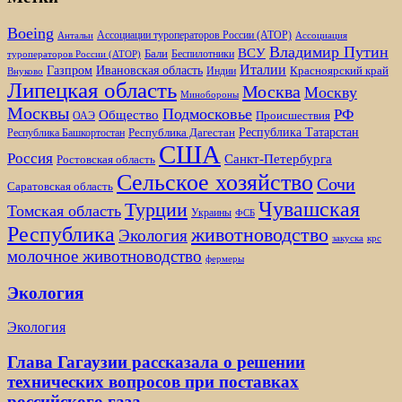
Boeing
Ассоциации туроператоров России (АТОР)
Антальи
Ассоциация
Владимир Путин
ВСУ
Бали
Беспилотники
туроператоров России (АТОР)
Италии
Газпром
Ивановская область
Красноярский край
Индии
Внуково
Липецкая область
Москва
Москву
Минобороны
Москвы
Подмосковье
РФ
Общество
Происшествия
ОАЭ
Республика Татарстан
Республика Дагестан
Республика Башкортостан
США
Россия
Санкт-Петербурга
Ростовская область
Сельское хозяйство
Сочи
Саратовская область
Чувашская
Турции
Томская область
Украины
ФСБ
Республика
животноводство
Экология
закуска
крс
молочное животноводство
фермеры
Экология
Экология
Глава Гагаузии рассказала о решении
технических вопросов при поставках
российского газа