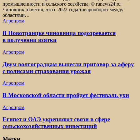
промышленности и сельского хозяйства. © runews24.ru
Чиновник отметил, что с 2022 года товарооборот между
областями…
Агропром
В Новотроицке чиновница подозревается
в получении взятки
Агропром
Двум волгоградцам вынесли приговор за аферу
с полисами страхования урожая
Агропром
В Московской области пройдет фестиваль ухи
Агропром
Египет и ОАЭ укрепляют связи в сфере
сельскохозяйственных инвестиций
Метки