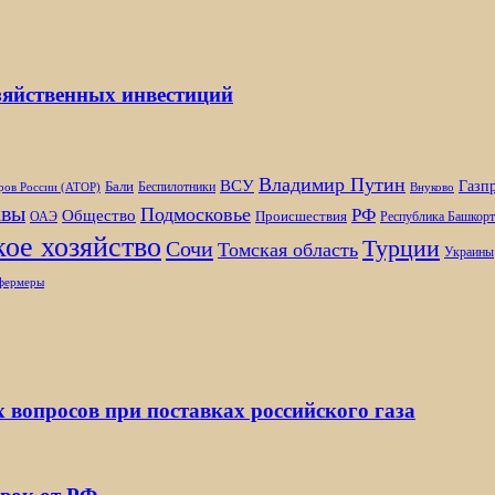
озяйственных инвестиций
Владимир Путин
ВСУ
Газп
Бали
Беспилотники
ров России (АТОР)
Внуково
вы
Подмосковье
РФ
Общество
Происшествия
ОАЭ
Республика Башкорт
ое хозяйство
Турции
Сочи
Томская область
Украины
фермеры
х вопросов при поставках российского газа