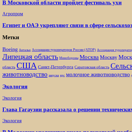
В Московской области пройдет фестиваль ухи
Агропром
Египет и ОАЭ укрепляют связи в сфере сельскох
Метки
Boeing
Ассоциации туроператоров России (АТОР)
Антальи
Ассоциация туроперато
Липецкая область
Москва
Моск
Москву
Минобороны
США
Сельск
Санкт-Петербурга
область
Саратовская область
животноводство
молочное животноводство
закуска
крс
Экология
Экология
Глава Гагаузии рассказала о решении технически
Экология