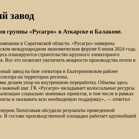
й завод
я группы «Русагро» в Аткарске и Балакове.
омпании в Саратовской области. «Русагро» намерена
гском международном экономическом форуме 6 июня 2024 года.
десь планируются строительство крупного элеваторного
я. Все это позволит увеличить мощности производства почти в
ный завод на базе элеватора в Екатериновском районе
сектора на территории региона.
ы делаем упор на внутреннюю переработку. Объемы здесь
то важный шаг. ГК «Русагро» вкладывает колоссальные ресурсы
ализации социально значимых проектов, в том числе в рамках
роекты и оказывать всю необходимую поддержку», — отметил
Тимуром Липатовым обсудили результаты проведенной
ки. В составе производственной площадки работает крупнейший