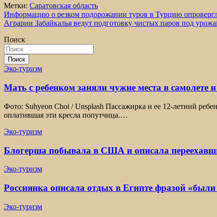
Метки:
Саратовская область
Навигация
Информацию о резком подорожании туров в Турцию опроверг
Аграрии Забайкалья ведут подготовку чистых паров под урожа
по
Поиск
записям
Поиск
Эко-туризм
Мать с ребенком заняли чужие места в самолете и
Фото: Suhyeon Choi / Unsplash Пассажирка и ее 12-летний ребе
оплатившая эти кресла попутчица.…
Эко-туризм
Блогерша побывала в США и описала переехавши
Эко-туризм
Россиянка описала отдых в Египте фразой «были
Эко-туризм