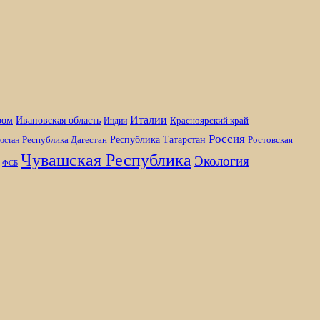
Италии
ром
Ивановская область
Красноярский край
Индии
Россия
Республика Татарстан
Республика Дагестан
Ростовская
остан
Чувашская Республика
Экология
ФСБ