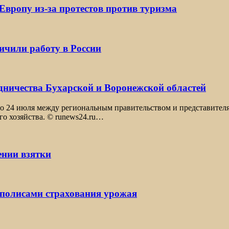
Европу из-за протестов против туризма
ичили работу в России
удничества Бухарской и Воронежской областей
то 24 июля между региональным правительством и представител
го хозяйства. © runews24.ru…
ении взятки
 полисами страхования урожая