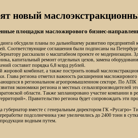
оят новый маслоэкстракционны
енные площадки масложирового бизнес-направлени
лдинга обсудили планы по дальнейшему развитию предприятий к
блей. Соответствующие соглашения были подписаны на Петербур
бернатору рассказали о масштабном проекте ее модернизации. З
ника, капитальный ремонт отдельных цехов, замена оборудовани
жений составит порядка 6,8 млрд рублей.
й жировой комбинат, а также построить новый маслоэкстракцион
ки. Глава региона отметил важность расширения масложирового 
вающихся в региональном агропромышленном секторе. По АПК м
развития экономики региона и местных сельхозпроизводителей э
ратовской области. Также запланировано участие компании в ре
территорий». Правительство региона будет сопровождать эти п
да губернатор вместе с генеральным директором ГК «Русагро» 
ереработке подсолнечника уже увеличились до 2400 тонн в сут
й продукции водным путем.