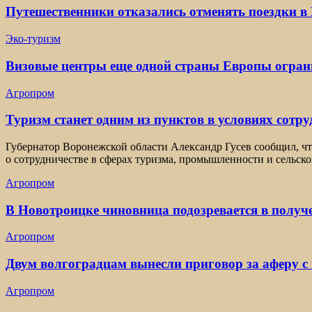
Путешественники отказались отменять поездки в 
Эко-туризм
Визовые центры еще одной страны Европы огран
Агропром
Туризм станет одним из пунктов в условиях сотр
Губернатор Воронежской области Александр Гусев сообщил, ч
о сотрудничестве в сферах туризма, промышленности и сельско
Агропром
В Новотроицке чиновница подозревается в получ
Агропром
Двум волгоградцам вынесли приговор за аферу с
Агропром