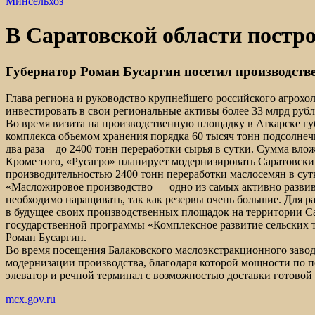
Минсельхоз
В Саратовской области постр
Губернатор Роман Бусаргин посетил производств
Глава региона и руководство крупнейшего российского агрохо
инвестировать в свои региональные активы более 33 млрд ру
Во время визита на производственную площадку в Аткарске гу
комплекса объемом хранения порядка 60 тысяч тонн подсолнеч
два раза – до 2400 тонн переработки сырья в сутки. Сумма вло
Кроме того, «Русагро» планирует модернизировать Саратовски
производительностью 2400 тонн переработки маслосемян в сут
«Масложировое производство — одно из самых активно разви
необходимо наращивать, так как резервы очень большие. Для 
в будущее своих производственных площадок на территории Са
государственной программы «Комплексное развитие сельских 
Роман Бусаргин.
Во время посещения Балаковского маслоэкстракционного заво
модернизации производства, благодаря которой мощности по п
элеватор и речной терминал с возможностью доставки готово
mcx.gov.ru