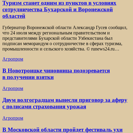
Туризм станет одним из пунктов в условиях
сотрудничества Бухарской и Воронежской
областей
Губернатор Воронежской области Александр Гусев сообщил,
что 24 июля между региональным правительством и
представителями Бухарской области Узбекистана был
подписан меморандум о сотрудничестве в сферах туризма,
промышленности и сельского хозяйства. © runews24.ru…
Агропром
В Новотроицке чиновница подозревается
в получении взятки
Агропром
Двум волгоградцам вынесли приговор за аферу
с полисами страхования урожая
Агропром
В Московской области пройдет фестиваль ухи