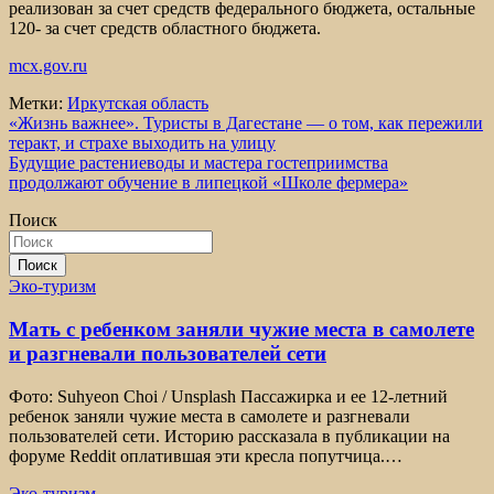
реализован за счет средств федерального бюджета, остальные
120- за счет средств областного бюджета.
mcx.gov.ru
Метки:
Иркутская область
Навигация
«Жизнь важнее». Туристы в Дагестане — о том, как пережили
теракт, и страхе выходить на улицу
по
Будущие растениеводы и мастера гостеприимства
записям
продолжают обучение в липецкой «Школе фермера»
Поиск
Поиск
Эко-туризм
Мать с ребенком заняли чужие места в самолете
и разгневали пользователей сети
Фото: Suhyeon Choi / Unsplash Пассажирка и ее 12-летний
ребенок заняли чужие места в самолете и разгневали
пользователей сети. Историю рассказала в публикации на
форуме Reddit оплатившая эти кресла попутчица.…
Эко-туризм