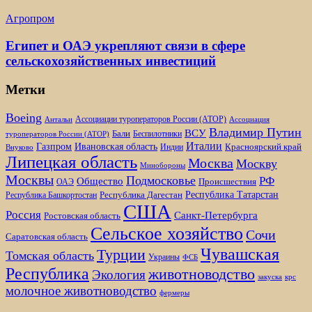
Агропром
Египет и ОАЭ укрепляют связи в сфере
сельскохозяйственных инвестиций
Метки
Boeing
Ассоциации туроператоров России (АТОР)
Антальи
Ассоциация
Владимир Путин
ВСУ
Бали
Беспилотники
туроператоров России (АТОР)
Италии
Газпром
Ивановская область
Красноярский край
Индии
Внуково
Липецкая область
Москва
Москву
Минобороны
Москвы
Подмосковье
РФ
Общество
Происшествия
ОАЭ
Республика Татарстан
Республика Дагестан
Республика Башкортостан
США
Россия
Санкт-Петербурга
Ростовская область
Сельское хозяйство
Сочи
Саратовская область
Чувашская
Турции
Томская область
Украины
ФСБ
Республика
животноводство
Экология
закуска
крс
молочное животноводство
фермеры