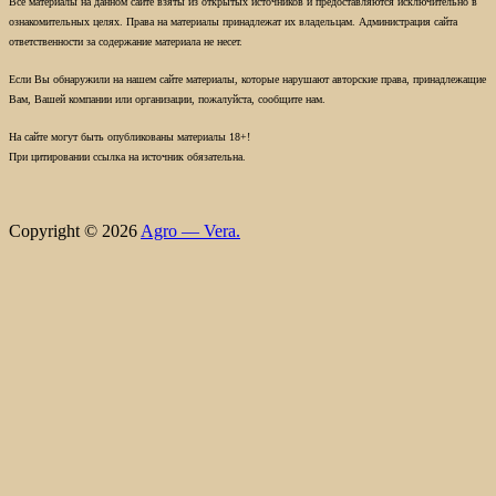
Все материалы на данном сайте взяты из открытых источников и предоставляются исключительно в
ознакомительных целях. Права на материалы принадлежат их владельцам. Администрация сайта
ответственности за содержание материала не несет.
Если Вы обнаружили на нашем сайте материалы, которые нарушают авторские права, принадлежащие
Вам, Вашей компании или организации, пожалуйста, сообщите нам.
На сайте могут быть опубликованы материалы 18+!
При цитировании ссылка на источник обязательна.
Copyright © 2026
Agro — Vera.