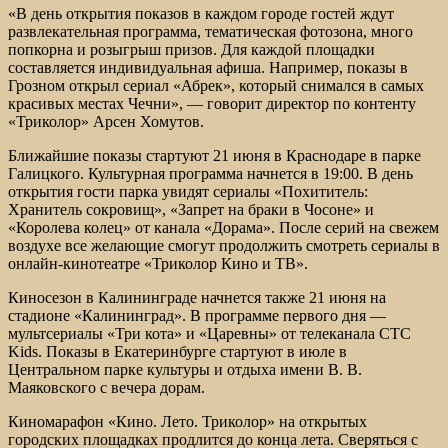
«В день открытия показов в каждом городе гостей ждут
развлекательная программа, тематическая фотозона, много
попкорна и розыгрыш призов. Для каждой площадки
составляется индивидуальная афиша. Например, показы в
Грозном открыл сериал «Абрек», который снимался в самых
красивых местах Чечни», — говорит директор по контенту
«Триколор» Арсен Хомутов.
Ближайшие показы стартуют 21 июня в Краснодаре в парке
Галицкого. Культурная программа начнется в 19:00. В день
открытия гости парка увидят сериалы «Похититель:
Хранитель сокровищ», «Запрет на браки в Чосоне» и
«Королева колец» от канала «Дорама». После серий на свежем
воздухе все желающие смогут продолжить смотреть сериалы в
онлайн-кинотеатре «Триколор Кино и ТВ».
Киносезон в Калининграде начнется также 21 июня на
стадионе «Калининград». В программе первого дня —
мультсериалы «Три кота» и «Царевны» от телеканала СТС
Kids. Показы в Екатеринбурге стартуют в июле в
Центральном парке культуры и отдыха имени В. В.
Маяковского с вечера дорам.
Киномарафон «Кино. Лето. Триколор» на открытых
городских площадках продлится до конца лета. Сверяться с