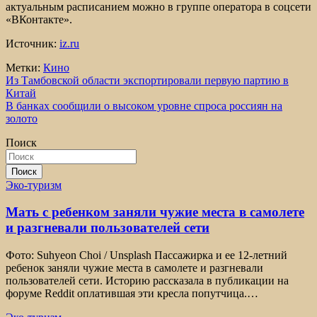
актуальным расписанием можно в группе оператора в соцсети
«ВКонтакте».
Источник:
iz.ru
Метки:
Кино
Навигация
Из Тамбовской области экспортировали первую партию в
Китай
по
В банках сообщили о высоком уровне спроса россиян на
записям
золото
Поиск
Поиск
Эко-туризм
Мать с ребенком заняли чужие места в самолете
и разгневали пользователей сети
Фото: Suhyeon Choi / Unsplash Пассажирка и ее 12-летний
ребенок заняли чужие места в самолете и разгневали
пользователей сети. Историю рассказала в публикации на
форуме Reddit оплатившая эти кресла попутчица.…