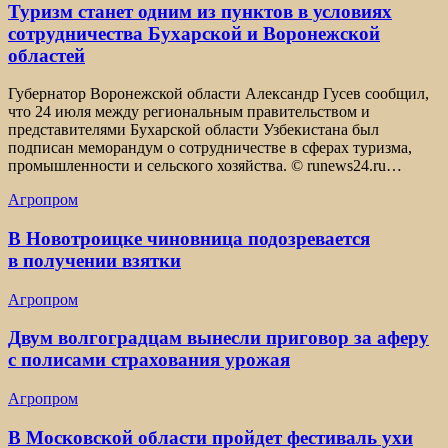
Туризм станет одним из пунктов в условиях
сотрудничества Бухарской и Воронежской
областей
Губернатор Воронежской области Александр Гусев сообщил,
что 24 июля между региональным правительством и
представителями Бухарской области Узбекистана был
подписан меморандум о сотрудничестве в сферах туризма,
промышленности и сельского хозяйства. © runews24.ru…
Агропром
В Новотроицке чиновница подозревается
в получении взятки
Агропром
Двум волгоградцам вынесли приговор за аферу
с полисами страхования урожая
Агропром
В Московской области пройдет фестиваль ухи