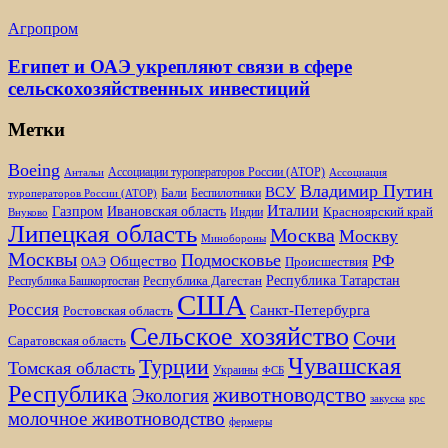
Агропром
Египет и ОАЭ укрепляют связи в сфере
сельскохозяйственных инвестиций
Метки
Boeing
Ассоциации туроператоров России (АТОР)
Антальи
Ассоциация
Владимир Путин
ВСУ
Бали
Беспилотники
туроператоров России (АТОР)
Италии
Газпром
Ивановская область
Красноярский край
Индии
Внуково
Липецкая область
Москва
Москву
Минобороны
Москвы
Подмосковье
РФ
Общество
Происшествия
ОАЭ
Республика Татарстан
Республика Дагестан
Республика Башкортостан
США
Россия
Санкт-Петербурга
Ростовская область
Сельское хозяйство
Сочи
Саратовская область
Чувашская
Турции
Томская область
Украины
ФСБ
Республика
животноводство
Экология
закуска
крс
молочное животноводство
фермеры