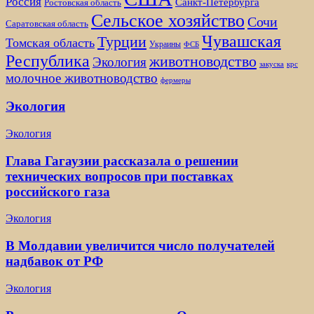
Россия
Санкт-Петербурга
Ростовская область
Сельское хозяйство
Сочи
Саратовская область
Чувашская
Турции
Томская область
Украины
ФСБ
Республика
животноводство
Экология
закуска
крс
молочное животноводство
фермеры
Экология
Экология
Глава Гагаузии рассказала о решении
технических вопросов при поставках
российского газа
Экология
В Молдавии увеличится число получателей
надбавок от РФ
Экология