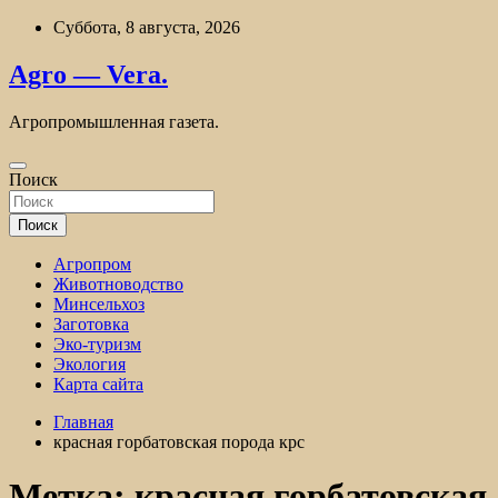
Перейти
Суббота, 8 августа, 2026
к
содержимому
Agro — Vera.
Агропромышленная газета.
Поиск
Поиск
Агропром
Животноводство
Минсельхоз
Заготовка
Эко-туризм
Экология
Карта сайта
Главная
красная горбатовская порода крс
Метка:
красная горбатовская