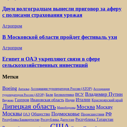
Двум волгоградцам вынесли приговор за аферу
с полисами страхования урожая
Агропром
В Московской области пройдет фестиваль ухи
Агропром
Египет и ОАЭ укрепляют связи в сфере
сельскохозяйственных инвестиций
Метки
Boeing
Ассоциации туроператоров России (АТОР)
Антальи
Ассоциация
Владимир Путин
ВСУ
Бали
Беспилотники
туроператоров России (АТОР)
Италии
Газпром
Ивановская область
Красноярский край
Индии
Внуково
Липецкая область
Москва
Москву
Минобороны
Москвы
Подмосковье
РФ
Общество
Происшествия
ОАЭ
Республика Татарстан
Республика Дагестан
Республика Башкортостан
США