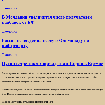
Экология
В Молдавии увеличится число получателей
надбавок от РФ
Экология
Россия не поедет на первую Олимпиаду по
киберспорту
Экология
Путин встретился с президентом Сирии в Кремле
Все материалы на данном сайте взяты из открытых источников и предоставляются исключительно в
ознакомительных целях. Права на материалы принадлежат их владельцам. Администрация сайта
ответственности за содержание материала не несет.
Если Вы обнаружили на нашем сайте материалы, которые нарушают авторские права, принадлежащие
Вам, Вашей компании или организации, пожалуйста, сообщите нам.
На сайте могут быть опубликованы материалы 18+!