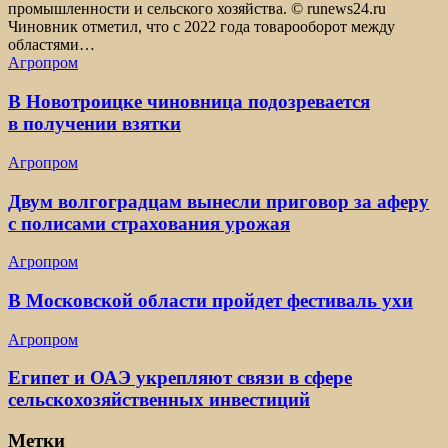
промышленности и сельского хозяйства. © runews24.ru
Чиновник отметил, что с 2022 года товарооборот между
областями…
Агропром
В Новотроицке чиновница подозревается
в получении взятки
Агропром
Двум волгоградцам вынесли приговор за аферу
с полисами страхования урожая
Агропром
В Московской области пройдет фестиваль ухи
Агропром
Египет и ОАЭ укрепляют связи в сфере
сельскохозяйственных инвестиций
Метки