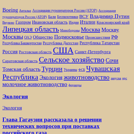
Boeing
Ассоциации туроператоров России (АТОР)
Антальи
Ассоциация
Владимир Путин
ВСУ
Бали
Беспилотники
туроператоров России (АТОР)
Италии
Газпром
Ивановская область
Красноярский край
Индии
Внуково
Липецкая область
Москва
Москву
Минобороны
Москвы
Подмосковье
РФ
Общество
Происшествия
ОАЭ
Республика Татарстан
Республика Дагестан
Республика Башкортостан
США
Россия
Санкт-Петербурга
Ростовская область
Сельское хозяйство
Сочи
Саратовская область
Чувашская
Турции
Томская область
Украины
ФСБ
Республика
животноводство
Экология
закуска
крс
молочное животноводство
фермеры
Экология
Экология
Глава Гагаузии рассказала о решении
технических вопросов при поставках
российского газа