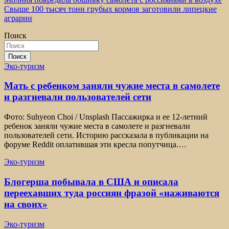
Навигация
Свыше 100 тысяч тонн грубых кормов заготовили липецкие
по
аграрии
записям
Поиск
Поиск
Эко-туризм
Мать с ребенком заняли чужие места в самолете
и разгневали пользователей сети
Фото: Suhyeon Choi / Unsplash Пассажирка и ее 12-летний
ребенок заняли чужие места в самолете и разгневали
пользователей сети. Историю рассказала в публикации на
форуме Reddit оплатившая эти кресла попутчица.…
Эко-туризм
Блогерша побывала в США и описала
переехавших туда россиян фразой «наживаются
на своих»
Эко-туризм