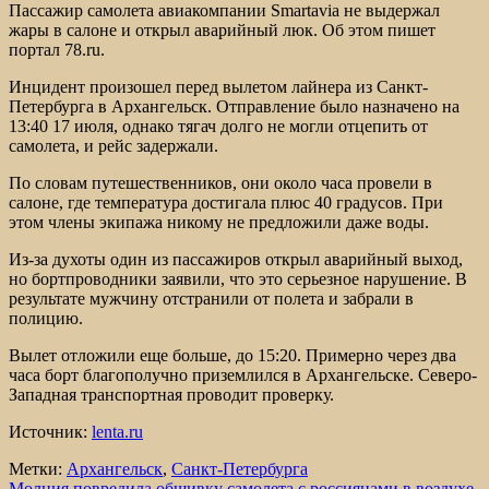
Пассажир самолета авиакомпании Smartavia не выдержал
жары в салоне и открыл аварийный люк. Об этом пишет
портал 78.ru.
Инцидент произошел перед вылетом лайнера из Санкт-
Петербурга в Архангельск. Отправление было назначено на
13:40 17 июля, однако тягач долго не могли отцепить от
самолета, и рейс задержали.
По словам путешественников, они около часа провели в
салоне, где температура достигала плюс 40 градусов. При
этом члены экипажа никому не предложили даже воды.
Из-за духоты один из пассажиров открыл аварийный выход,
но бортпроводники заявили, что это серьезное нарушение. В
результате мужчину отстранили от полета и забрали в
полицию.
Вылет отложили еще больше, до 15:20. Примерно через два
часа борт благополучно приземлился в Архангельске. Северо-
Западная транспортная проводит проверку.
Источник:
lenta.ru
Метки:
Архангельск
,
Санкт-Петербурга
Молния повредила обшивку самолета с россиянами в воздухе