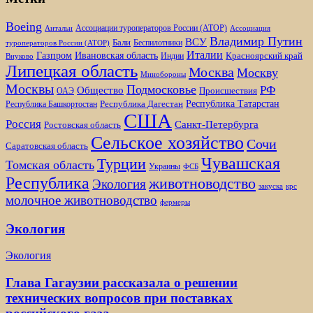
Boeing
Ассоциации туроператоров России (АТОР)
Антальи
Ассоциация
Владимир Путин
ВСУ
Бали
Беспилотники
туроператоров России (АТОР)
Италии
Газпром
Ивановская область
Красноярский край
Индии
Внуково
Липецкая область
Москва
Москву
Минобороны
Москвы
Подмосковье
РФ
Общество
Происшествия
ОАЭ
Республика Татарстан
Республика Дагестан
Республика Башкортостан
США
Россия
Санкт-Петербурга
Ростовская область
Сельское хозяйство
Сочи
Саратовская область
Чувашская
Турции
Томская область
Украины
ФСБ
Республика
животноводство
Экология
закуска
крс
молочное животноводство
фермеры
Экология
Экология
Глава Гагаузии рассказала о решении
технических вопросов при поставках