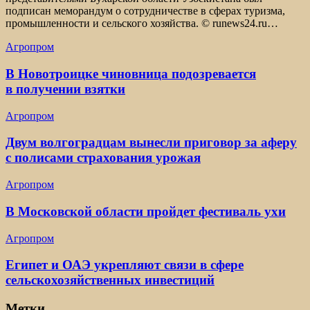
подписан меморандум о сотрудничестве в сферах туризма,
промышленности и сельского хозяйства. © runews24.ru…
Агропром
В Новотроицке чиновница подозревается
в получении взятки
Агропром
Двум волгоградцам вынесли приговор за аферу
с полисами страхования урожая
Агропром
В Московской области пройдет фестиваль ухи
Агропром
Египет и ОАЭ укрепляют связи в сфере
сельскохозяйственных инвестиций
Метки