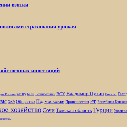
ении взятки
 полисами страхования урожая
озяйственных инвестиций
Владимир Путин
ВСУ
Газп
Бали
Беспилотники
ров России (АТОР)
Внуково
вы
Подмосковье
РФ
Общество
Происшествия
ОАЭ
Республика Башкорт
ое хозяйство
Турции
Сочи
Томская область
Украины
фермеры