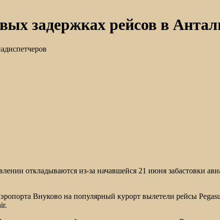
овых задержках рейсов в Анта
иадиспетчеров
лении откладываются из-за начавшейся 21 июня забастовки авиа
аэропорта Внуково на популярный курорт вылетели рейсы Pegasus
r.