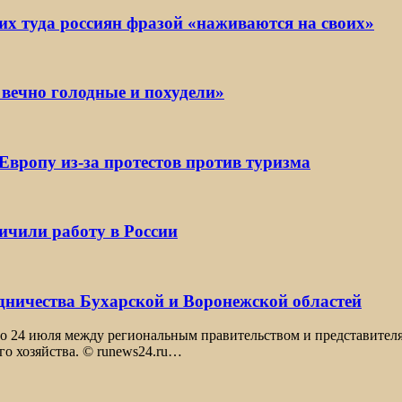
х туда россиян фразой «наживаются на своих»
 вечно голодные и похудели»
Европу из-за протестов против туризма
ичили работу в России
удничества Бухарской и Воронежской областей
то 24 июля между региональным правительством и представител
го хозяйства. © runews24.ru…