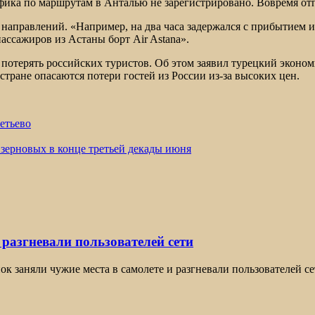
ика по маршрутам в Анталью не зарегистрировано. Вовремя отп
направлений. «Например, на два часа задержался с прибытием из
ассажиров из Астаны борт Air Astana».
я потерять российских туристов. Об этом заявил турецкий эконо
 стране опасаются потери гостей из России из-за высоких цен.
етьево
зерновых в конце третьей декады июня
 разгневали пользователей сети
нок заняли чужие места в самолете и разгневали пользователей с