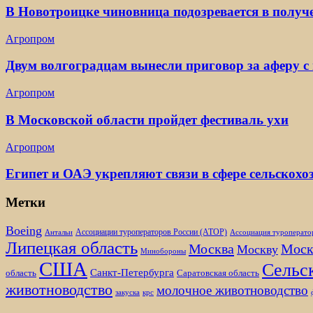
В Новотроицке чиновница подозревается в получ
Агропром
Двум волгоградцам вынесли приговор за аферу с
Агропром
В Московской области пройдет фестиваль ухи
Агропром
Египет и ОАЭ укрепляют связи в сфере сельскох
Метки
Boeing
Ассоциации туроператоров России (АТОР)
Антальи
Ассоциация туроперато
Липецкая область
Москва
Моск
Москву
Минобороны
США
Сельск
Санкт-Петербурга
область
Саратовская область
животноводство
молочное животноводство
закуска
крс