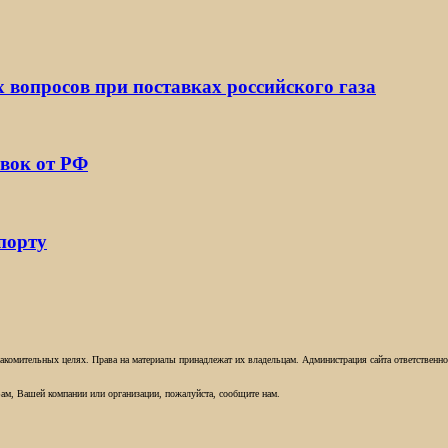
х вопросов при поставках российского газа
вок от РФ
порту
комительных целях. Права на материалы принадлежат их владельцам. Администрация сайта ответственност
ам, Вашей компании или организации, пожалуйста, сообщите нам.