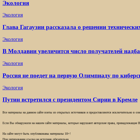
Экология
Экология
Глава Гагаузии рассказала о решении технически
Экология
В Молдавии увеличится число получателей надба
Экология
Россия не поедет на первую Олимпиаду по киберс
Экология
Путин встретился с президентом Сирии в Кремле
Все материалы на данном сайте взяты из открытых источников и предоставляются исключительно в озна
Если Вы обнаружили на нашем сайте материалы, которые нарушают авторские права, принадлежащие В
На сайте могут быть опубликованы материалы 18+!
При цитировании ссылка на источник обязательна.