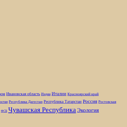
Италии
ром
Ивановская область
Красноярский край
Индии
Россия
Республика Татарстан
Республика Дагестан
Ростовская
остан
Чувашская Республика
Экология
ФСБ