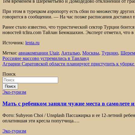
Тем временем в Шереметьево и Домодедово отклонений от граф
При этом в турецком аэропорту есть сбои по множеству других 
говорится в сообщении. — На час позже расписания доставил п
Ранее стало известно, что туристический сектор Турции боитс
новостей tclira.com Тайлан Беюкшахин. Эксперт отметил, что в
Источник:
lenta.ru
Метки:
авиакомпании Utair
,
Анталью
,
Москвы
,
Турцию
,
Шерем
Навигация
Россияне массово устремились в Таиланд
Аграрии Саратовской области планируют приступить к уборке 
по
Поиск
записям
Поиск
Эко-туризм
Мать с ребенком заняли чужие места в самолете и
Фото: Suhyeon Choi / Unsplash Пассажирка и ее 12-летний ребе
оплатившая эти кресла попутчица.…
Эко-туризм