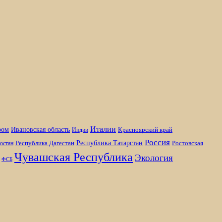
Италии
ром
Ивановская область
Красноярский край
Индии
Россия
Республика Татарстан
Республика Дагестан
Ростовская
остан
Чувашская Республика
Экология
ФСБ