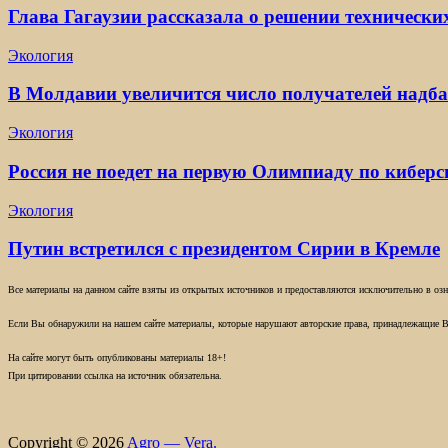
Глава Гагаузии рассказала о решении технически
Экология
В Молдавии увеличится число получателей надба
Экология
Россия не поедет на первую Олимпиаду по киберс
Экология
Путин встретился с президентом Сирии в Кремле
Все материалы на данном сайте взяты из открытых источников и предоставляются исключительно в озна
Если Вы обнаружили на нашем сайте материалы, которые нарушают авторские права, принадлежащие В
На сайте могут быть опубликованы материалы 18+!
При цитировании ссылка на источник обязательна.
Copyright © 2026
Agro — Vera.