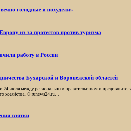
 вечно голодные и похудели»
Европу из-за протестов против туризма
ичили работу в России
удничества Бухарской и Воронежской областей
то 24 июля между региональным правительством и представител
го хозяйства. © runews24.ru…
ении взятки