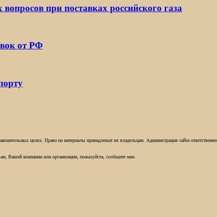
х вопросов при поставках российского газа
вок от РФ
порту
комительных целях. Права на материалы принадлежат их владельцам. Администрация сайта ответственност
ам, Вашей компании или организации, пожалуйста, сообщите нам.