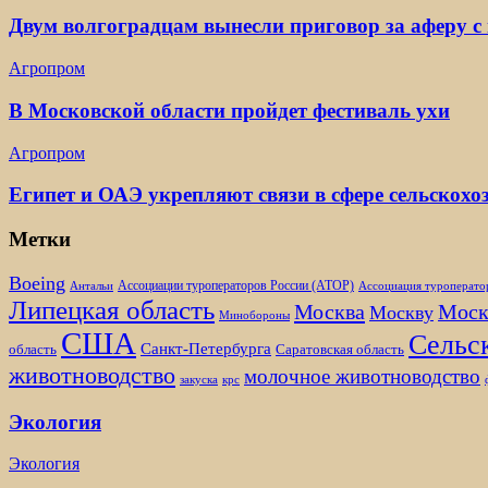
Двум волгоградцам вынесли приговор за аферу с
Агропром
В Московской области пройдет фестиваль ухи
Агропром
Египет и ОАЭ укрепляют связи в сфере сельскох
Метки
Boeing
Ассоциации туроператоров России (АТОР)
Антальи
Ассоциация туроперато
Липецкая область
Москва
Моск
Москву
Минобороны
США
Сельск
Санкт-Петербурга
область
Саратовская область
животноводство
молочное животноводство
закуска
крс
Экология
Экология