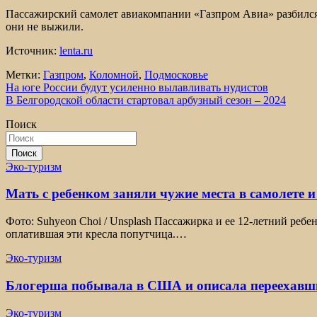
Пассажирский самолет авиакомпании «Газпром Авиа» разбился 
они не выжили.
Источник:
lenta.ru
Метки:
Газпром
,
Коломной
,
Подмосковье
Навигация
На юге России будут усиленно вылавливать нудистов
В Белгородской области стартовал арбузный сезон – 2024
по
Поиск
записям
Поиск
Эко-туризм
Мать с ребенком заняли чужие места в самолете и
Фото: Suhyeon Choi / Unsplash Пассажирка и ее 12-летний ребе
оплатившая эти кресла попутчица.…
Эко-туризм
Блогерша побывала в США и описала переехавши
Эко-туризм