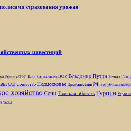
 полисами страхования урожая
озяйственных инвестиций
Владимир Путин
ВСУ
Газп
Бали
Беспилотники
ров России (АТОР)
Внуково
вы
Подмосковье
РФ
Общество
Происшествия
ОАЭ
Республика Башкорт
ое хозяйство
Турции
Сочи
Томская область
Украины
фермеры