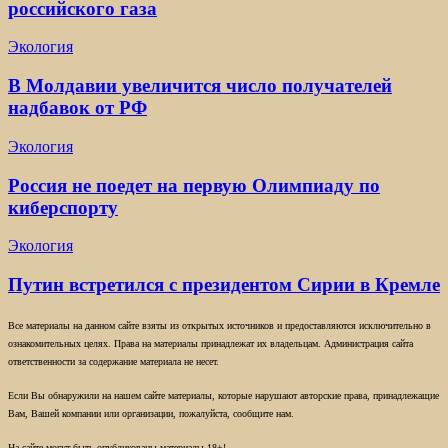
российского газа
Экология
В Молдавии увеличится число получателей
надбавок от РФ
Экология
Россия не поедет на первую Олимпиаду по
киберспорту
Экология
Путин встретился с президентом Сирии в Кремле
Все материалы на данном сайте взяты из открытых источников и предоставляются исключительно в
ознакомительных целях. Права на материалы принадлежат их владельцам. Администрация сайта
ответственности за содержание материала не несет.
Если Вы обнаружили на нашем сайте материалы, которые нарушают авторские права, принадлежащие
Вам, Вашей компании или организации, пожалуйста, сообщите нам.
На сайте могут быть опубликованы материалы 18+!