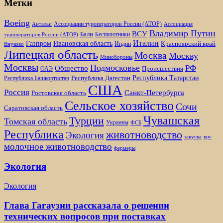
Метки
Boeing
Ассоциации туроператоров России (АТОР)
Антальи
Ассоциация
Владимир Путин
ВСУ
Бали
Беспилотники
туроператоров России (АТОР)
Италии
Газпром
Ивановская область
Красноярский край
Индии
Внуково
Липецкая область
Москва
Москву
Минобороны
Москвы
Подмосковье
РФ
Общество
Происшествия
ОАЭ
Республика Татарстан
Республика Дагестан
Республика Башкортостан
США
Россия
Санкт-Петербурга
Ростовская область
Сельское хозяйство
Сочи
Саратовская область
Чувашская
Турции
Томская область
Украины
ФСБ
Республика
животноводство
Экология
закуска
крс
молочное животноводство
фермеры
Экология
Экология
Глава Гагаузии рассказала о решении
технических вопросов при поставках