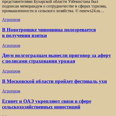
представителями Бухарской области Узбекистана был
подписан меморандум о сотрудничестве в сферах туризма,
промышленности и сельского хозяйства. © runews24.ru…
Агропром
В Новотроицке чиновница подозревается
в получении взятки
Агропром
Двум волгоградцам вынесли приговор за аферу
с полисами страхования урожая
Агропром
В Московской области пройдет фестиваль ухи
Агропром
Египет и ОАЭ укрепляют связи в сфере
сельскохозяйственных инвестиций