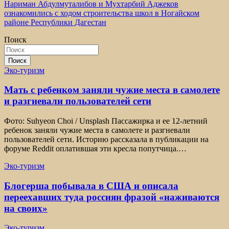
по
Нариман Абдулмуталибов и Мухтарбий Аджеков
записям
ознакомились с ходом строительства школ в Ногайском
районе Республики Дагестан
Поиск
Поиск
Эко-туризм
Мать с ребенком заняли чужие места в самолете
и разгневали пользователей сети
Фото: Suhyeon Choi / Unsplash Пассажирка и ее 12-летний
ребенок заняли чужие места в самолете и разгневали
пользователей сети. Историю рассказала в публикации на
форуме Reddit оплатившая эти кресла попутчица.…
Эко-туризм
Блогерша побывала в США и описала
переехавших туда россиян фразой «наживаются
на своих»
Эко-туризм