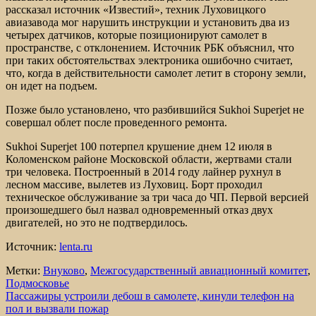
рассказал источник «Известий», техник Луховицкого
авиазавода мог нарушить инструкции и установить два из
четырех датчиков, которые позиционируют самолет в
пространстве, с отклонением. Источник РБК объяснил, что
при таких обстоятельствах электроника ошибочно считает,
что, когда в действительности самолет летит в сторону земли,
он идет на подъем.
Позже было установлено, что разбившийся Sukhoi Superjet не
совершал облет после проведенного ремонта.
Sukhoi Superjet 100 потерпел крушение днем 12 июля в
Коломенском районе Московской области, жертвами стали
три человека. Построенный в 2014 году лайнер рухнул в
лесном массиве, вылетев из Луховиц. Борт проходил
техническое обслуживание за три часа до ЧП. Первой версией
произошедшего был назвал одновременный отказ двух
двигателей, но это не подтвердилось.
Источник:
lenta.ru
Метки:
Внуково
,
Межгосударственный авиационный комитет
,
Подмосковье
Навигация
Пассажиры устроили дебош в самолете, кинули телефон на
пол и вызвали пожар