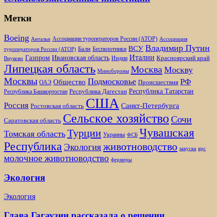
Метки
Boeing
Ассоциации туроператоров России (АТОР)
Антальи
Ассоциация
Владимир Путин
ВСУ
Бали
Беспилотники
туроператоров России (АТОР)
Италии
Газпром
Ивановская область
Красноярский край
Индии
Внуково
Липецкая область
Москва
Москву
Минобороны
Москвы
Подмосковье
РФ
Общество
Происшествия
ОАЭ
Республика Татарстан
Республика Дагестан
Республика Башкортостан
США
Россия
Санкт-Петербурга
Ростовская область
Сельское хозяйство
Сочи
Саратовская область
Чувашская
Турции
Томская область
Украины
ФСБ
Республика
животноводство
Экология
закуска
крс
молочное животноводство
фермеры
Экология
Экология
Глава Гагаузии рассказала о решении