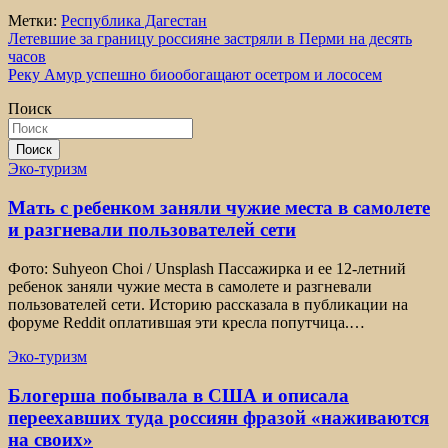
Метки:
Республика Дагестан
Навигация
Летевшие за границу россияне застряли в Перми на десять
часов
по
Реку Амур успешно биообогащают осетром и лососем
записям
Поиск
Поиск
Эко-туризм
Мать с ребенком заняли чужие места в самолете
и разгневали пользователей сети
Фото: Suhyeon Choi / Unsplash Пассажирка и ее 12-летний
ребенок заняли чужие места в самолете и разгневали
пользователей сети. Историю рассказала в публикации на
форуме Reddit оплатившая эти кресла попутчица.…
Эко-туризм
Блогерша побывала в США и описала
переехавших туда россиян фразой «наживаются
на своих»