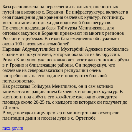
База расположена на пересечении важных транспортных
путей на выезде из с. Боранчи. Ее инфраструктура включает в
себя помещения для хранения бахчевых культур, гостиницу,
места питания и отдыха для водителей большегрузов.
По словам владельца базы Тоймурзы Менглиязова, для
оптовых закупок в Боранчи приезжают из многих регионов
России и зарубежья. В сезон база ежедневно обслуживает
около 100 грузовых автомобилей.
Нариман Абдулмуталибов и Мухтарбий Аджеков пообщались
с одним из покупателей, который оказался из Белоруссии.
Роман Крикунов уже несколько лет возит дагестанские арбузы
в г. Гродно и близлежащие районы. Он подчеркнул, что
бахчевые из северокавказской республики очень
востребованы на его родине и пользуются большой
популярностью.
Как рассказал Тоймурза Менглиязов, он и сам активно
занимается выращиванием бахчевых и овощных культур. В
частности под арбуз в его хозяйстве ежегодно отводится
площадь около 20-25 га, с каждого из которых он получает до
70 тонн.
В ходе поездки вице-премьер и министр также осмотрели
плантации дыни и посевы лука в с. Ортатюбе.
mcx.gov.ru