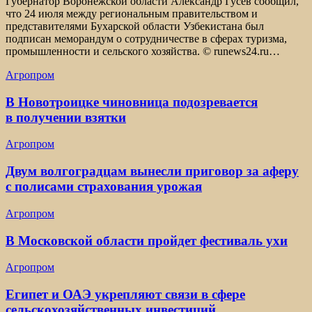
Губернатор Воронежской области Александр Гусев сообщил,
что 24 июля между региональным правительством и
представителями Бухарской области Узбекистана был
подписан меморандум о сотрудничестве в сферах туризма,
промышленности и сельского хозяйства. © runews24.ru…
Агропром
В Новотроицке чиновница подозревается
в получении взятки
Агропром
Двум волгоградцам вынесли приговор за аферу
с полисами страхования урожая
Агропром
В Московской области пройдет фестиваль ухи
Агропром
Египет и ОАЭ укрепляют связи в сфере
сельскохозяйственных инвестиций