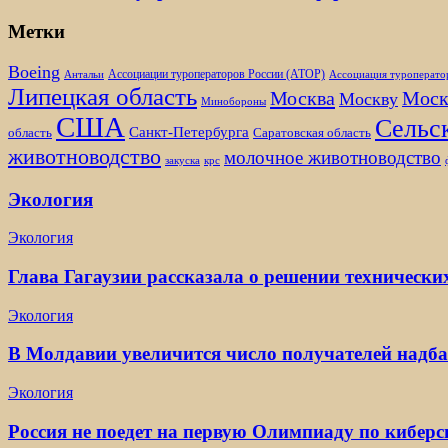
Метки
Boeing
Ассоциации туроператоров России (АТОР)
Антальи
Ассоциация туроперато
Липецкая область
Москва
Моск
Москву
Минобороны
США
Сельск
Санкт-Петербурга
область
Саратовская область
животноводство
молочное животноводство
закуска
крс
Экология
Экология
Глава Гагаузии рассказала о решении технически
Экология
В Молдавии увеличится число получателей надба
Экология
Россия не поедет на первую Олимпиаду по киберс