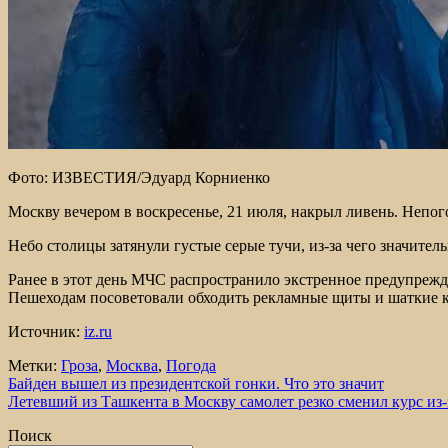
Фото: ИЗВЕСТИЯ/Эдуард Корниенко
Москву вечером в воскресенье, 21 июля, накрыл ливень. Непог
Небо столицы затянули густые серые тучи, из-за чего значител
Ранее в этот день МЧС распространило экстренное предупрежд
Пешеходам посоветовали обходить рекламные щиты и шаткие к
Источник:
iz.ru
Метки:
Гроза
,
Москва
,
Погода
Навигация
Байден вышел из президентской гонки. Что это значит
Летевший из Ташкента в Москву самолет резко сменил курс из
по
Поиск
записям