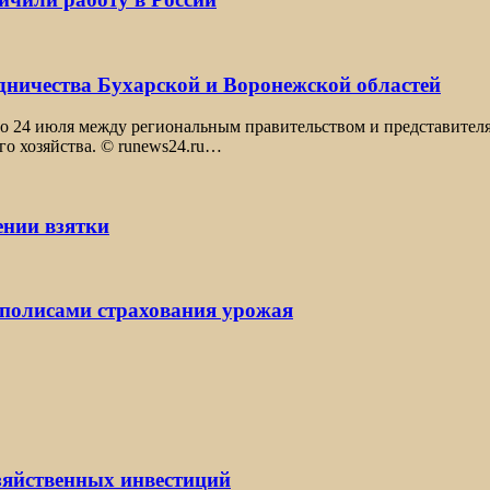
удничества Бухарской и Воронежской областей
то 24 июля между региональным правительством и представител
го хозяйства. © runews24.ru…
ении взятки
 полисами страхования урожая
озяйственных инвестиций