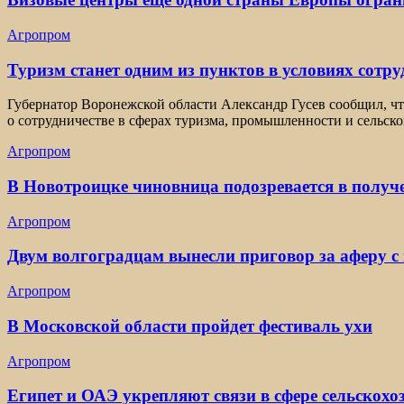
Агропром
Туризм станет одним из пунктов в условиях сотр
Губернатор Воронежской области Александр Гусев сообщил, ч
о сотрудничестве в сферах туризма, промышленности и сельско
Агропром
В Новотроицке чиновница подозревается в получ
Агропром
Двум волгоградцам вынесли приговор за аферу с
Агропром
В Московской области пройдет фестиваль ухи
Агропром
Египет и ОАЭ укрепляют связи в сфере сельскох