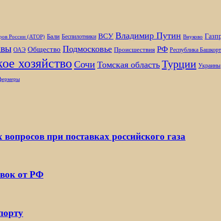
Владимир Путин
ВСУ
Газп
Бали
Беспилотники
ров России (АТОР)
Внуково
вы
Подмосковье
РФ
Общество
Происшествия
ОАЭ
Республика Башкорт
ое хозяйство
Турции
Сочи
Томская область
Украины
фермеры
х вопросов при поставках российского газа
вок от РФ
порту