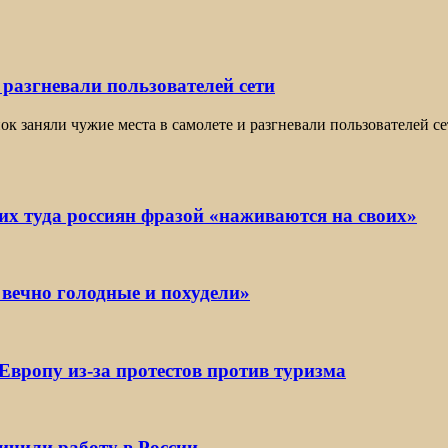
 разгневали пользователей сети
нок заняли чужие места в самолете и разгневали пользователей с
х туда россиян фразой «наживаются на своих»
 вечно голодные и похудели»
Европу из-за протестов против туризма
ичили работу в России