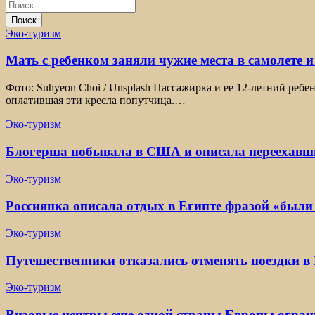
Поиск
Эко-туризм
Мать с ребенком заняли чужие места в самолете и
Фото: Suhyeon Choi / Unsplash Пассажирка и ее 12-летний ребе
оплатившая эти кресла попутчица.…
Эко-туризм
Блогерша побывала в США и описала переехавши
Эко-туризм
Россиянка описала отдых в Египте фразой «были
Эко-туризм
Путешественники отказались отменять поездки в 
Эко-туризм
Визовые центры еще одной страны Европы огран