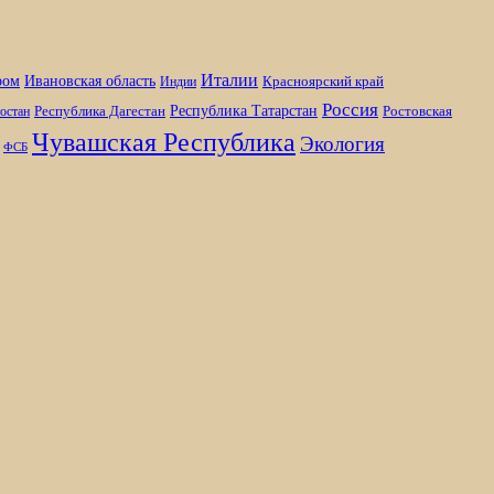
Италии
ром
Ивановская область
Красноярский край
Индии
Россия
Республика Татарстан
Республика Дагестан
Ростовская
остан
Чувашская Республика
Экология
ФСБ