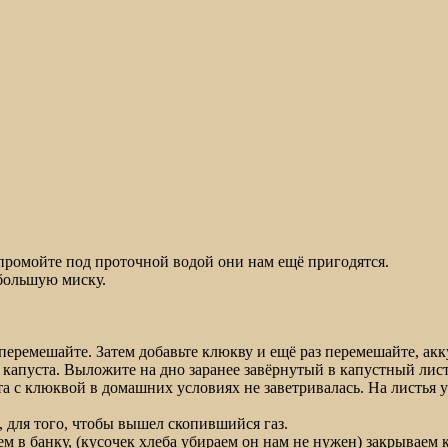
 промойте под проточной водой они нам ещё пригодятся.
большую миску.
и перемешайте. Затем добавьте клюкву и ещё раз перемешайте, ак
я капуста. Выложите на дно заранее завёрнутый в капустный лист
а с клюквой в домашних условиях не заветривалась. На листья у
, для того, чтобы вышел скопившийся газ.
ем в банку, (кусочек хлеба убираем он нам не нужен) закрываем