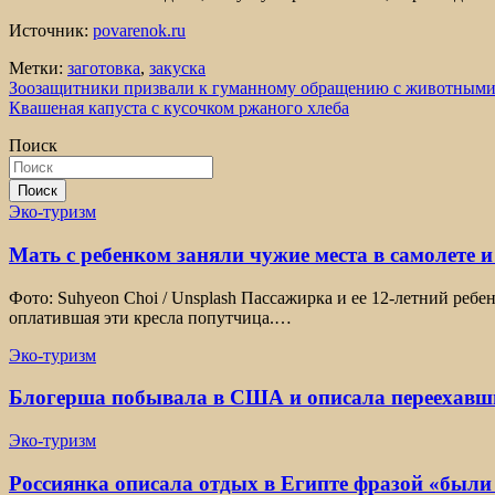
Источник:
povarenok.ru
Метки:
заготовка
,
закуска
Навигация
Зоозащитники призвали к гуманному обращению с животными 
Квашеная капуста с кусочком ржаного хлеба
по
Поиск
записям
Поиск
Эко-туризм
Мать с ребенком заняли чужие места в самолете и
Фото: Suhyeon Choi / Unsplash Пассажирка и ее 12-летний ребе
оплатившая эти кресла попутчица.…
Эко-туризм
Блогерша побывала в США и описала переехавши
Эко-туризм
Россиянка описала отдых в Египте фразой «были