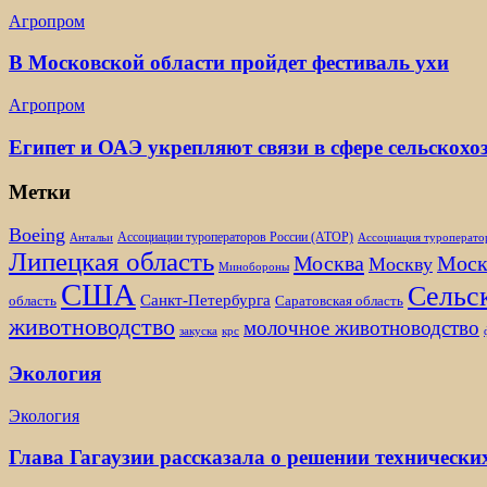
Агропром
В Московской области пройдет фестиваль ухи
Агропром
Египет и ОАЭ укрепляют связи в сфере сельскох
Метки
Boeing
Ассоциации туроператоров России (АТОР)
Антальи
Ассоциация туроперато
Липецкая область
Москва
Моск
Москву
Минобороны
США
Сельск
Санкт-Петербурга
область
Саратовская область
животноводство
молочное животноводство
закуска
крс
Экология
Экология
Глава Гагаузии рассказала о решении технически