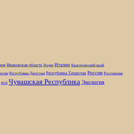
Италии
ром
Ивановская область
Красноярский край
Индии
Россия
Республика Татарстан
Республика Дагестан
Ростовская
остан
Чувашская Республика
Экология
ФСБ