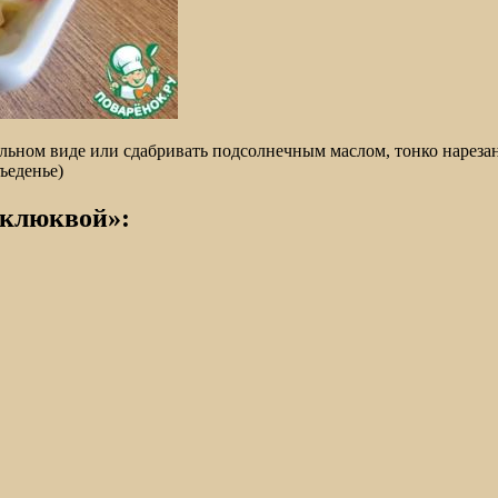
льном виде или сдабривать подсолнечным маслом, тонко нареза
ъеденье)
 клюквой»: