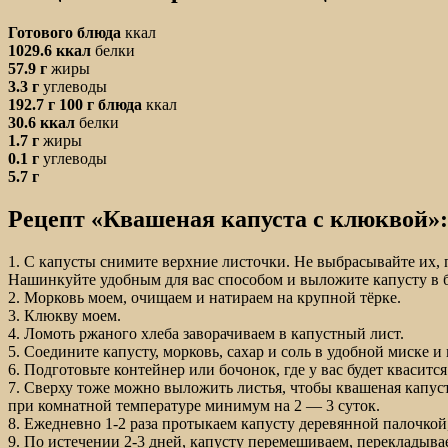
Готового блюда
ккал
1029.6 ккал
белки
57.9 г
жиры
3.3 г
углеводы
192.7 г
100 г блюда
ккал
30.6 ккал
белки
1.7 г
жиры
0.1 г
углеводы
5.7 г
Рецепт «Квашеная капуста с клюквой»:
1. С капусты снимите верхние листочки. Не выбрасывайте их,
Нашинкуйте удобным для вас способом и выложите капусту в 
2. Морковь моем, очищаем и натираем на крупной тёрке.
3. Клюкву моем.
4. Ломоть ржаного хлеба заворачиваем в капустный лист.
5. Соедините капусту, морковь, сахар и соль в удобной миске 
6. Подготовьте контейнер или бочонок, где у вас будет кваситс
7. Сверху тоже можно выложить листья, чтобы квашеная капуст
при комнатной температуре минимум на 2 — 3 суток.
8. Ежедневно 1-2 раза протыкаем капусту деревянной палочкой
9. По истечении 2-3 дней, капусту перемешиваем, перекладыва