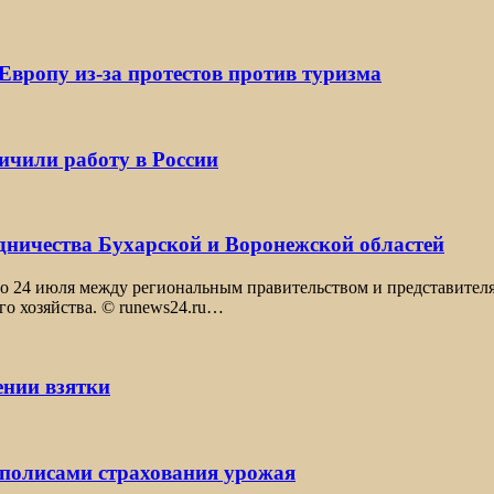
Европу из-за протестов против туризма
ичили работу в России
удничества Бухарской и Воронежской областей
то 24 июля между региональным правительством и представител
го хозяйства. © runews24.ru…
ении взятки
 полисами страхования урожая