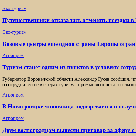
Эко-туризм
Путешественники отказались отменять поездки в 
Эко-туризм
Визовые центры еще одной страны Европы огран
Агропром
Туризм станет одним из пунктов в условиях сотр
Губернатор Воронежской области Александр Гусев сообщил, ч
о сотрудничестве в сферах туризма, промышленности и сельско
Агропром
В Новотроицке чиновница подозревается в получ
Агропром
Двум волгоградцам вынесли приговор за аферу с