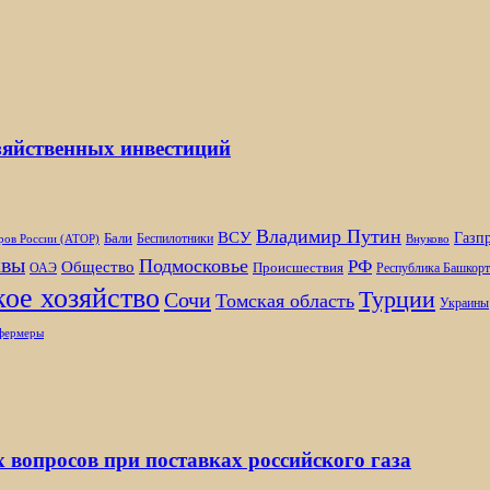
озяйственных инвестиций
Владимир Путин
ВСУ
Газп
Бали
Беспилотники
ров России (АТОР)
Внуково
вы
Подмосковье
РФ
Общество
Происшествия
ОАЭ
Республика Башкорт
ое хозяйство
Турции
Сочи
Томская область
Украины
фермеры
х вопросов при поставках российского газа