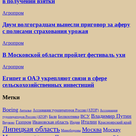
в получении взятки
Агропром
Двум волгоградцам вынесли приговор за аферу
с полисами страхования урожая
Агропром
В Московской области пройдет фестиваль ухи
Агропром
Египет и ОАЭ укрепляют связи в сфере
сельскохозяйственных инвестиций
Метки
Boeing
Ассоциации туроператоров России (АТОР)
Антальи
Ассоциация
Владимир Путин
ВСУ
Бали
Беспилотники
туроператоров России (АТОР)
Италии
Газпром
Ивановская область
Красноярский край
Индии
Внуково
Липецкая область
Москва
Москву
Минобороны