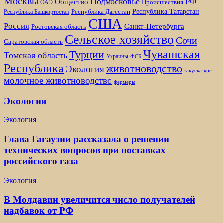
Москвы
Подмосковье
РФ
Общество
Происшествия
ОАЭ
Республика Татарстан
Республика Дагестан
Республика Башкортостан
США
Россия
Санкт-Петербурга
Ростовская область
Сельское хозяйство
Сочи
Саратовская область
Чувашская
Турции
Томская область
Украины
ФСБ
Республика
животноводство
Экология
закуска
крс
молочное животноводство
фермеры
Экология
Экология
Глава Гагаузии рассказала о решении
технических вопросов при поставках
российского газа
Экология
В Молдавии увеличится число получателей
надбавок от РФ