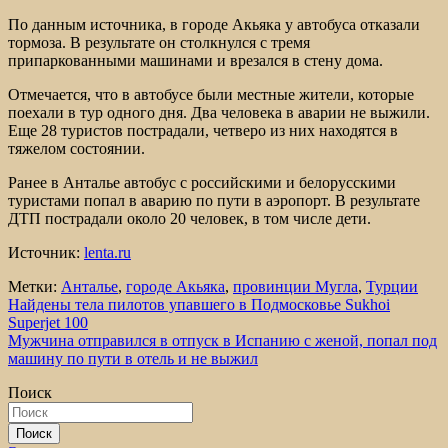
По данным источника, в городе Акьяка у автобуса отказали
тормоза. В результате он столкнулся с тремя
припаркованными машинами и врезался в стену дома.
Отмечается, что в автобусе были местные жители, которые
поехали в тур одного дня. Два человека в аварии не выжили.
Еще 28 туристов пострадали, четверо из них находятся в
тяжелом состоянии.
Ранее в Анталье автобус с российскими и белорусскими
туристами попал в аварию по пути в аэропорт. В результате
ДТП пострадали около 20 человек, в том числе дети.
Источник:
lenta.ru
Метки:
Анталье
,
городе Акьяка
,
провинции Мугла
,
Турции
Навигация
Найдены тела пилотов упавшего в Подмосковье Sukhoi
Superjet 100
по
Мужчина отправился в отпуск в Испанию с женой, попал под
записям
машину по пути в отель и не выжил
Поиск
Поиск