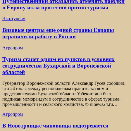
Путешественники отказались отменять поездки
в Европу из-за протестов против туризма
Эко-туризм
Визовые центры еще одной страны Европы
ограничили работу в России
Агропром
Туризм станет одним из пунктов в условиях
сотрудничества Бухарской и Воронежской
областей
Губернатор Воронежской области Александр Гусев сообщил,
что 24 июля между региональным правительством и
представителями Бухарской области Узбекистана был
подписан меморандум о сотрудничестве в сферах туризма,
промышленности и сельского хозяйства. © runews24.ru…
Агропром
В Новотроицке чиновница подозревается